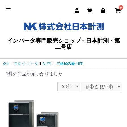
0
インバータ専門販売ショップ - 日本計測・第
二号店
全て
|
日立インバータ
|
SJ/P1
|
三相400V級-HFF
1件
の商品が見つかりました