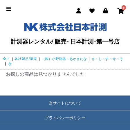
0
計測器レンタル/ 販売- 日本計測･第一号店
全て
|
各社製品/販売
|
（株）小野測器・あかさたな
|
さ・し・す・せ・そ
|
さ
お探しの商品は見つかりませんでした
当サイトについて
プライバシーポリシー