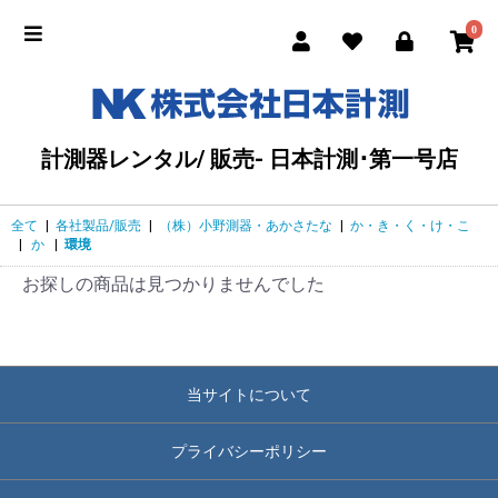
0
計測器レンタル/ 販売- 日本計測･第一号店
全て
|
各社製品/販売
|
（株）小野測器・あかさたな
|
か・き・く・け・こ
|
か
|
環境
お探しの商品は見つかりませんでした
当サイトについて
プライバシーポリシー