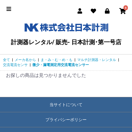
0
計測器レンタル/ 販売- 日本計測･第一号店
全て
|
メーカ名から
|
ま・み・む・め・も
|
マルチ計測器・レンタル
|
交流電流センサ
|
微少・漏電測定用交流電流センサー
お探しの商品は見つかりませんでした
当サイトについて
プライバシーポリシー