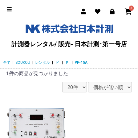
0
計測器レンタル/ 販売- 日本計測･第一号店
全て
|
SOUKOU
|
レンタル
|
P
|
Ｐ
|
PF-15A
1件
の商品が見つかりました